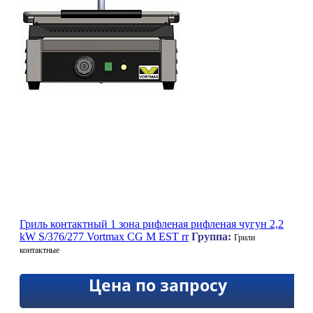
Гриль контактный 1 зона рифленая рифленая чугун 2,2
kW S/376/277 Vortmax CG M EST rr
Группа:
Грили
контактные
Цена по запросу