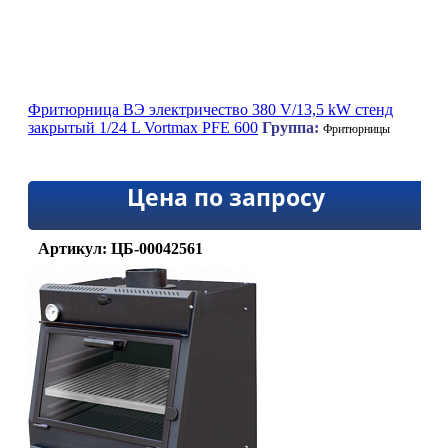
Фритюрница ВЭ электричество 380 V/13,5 kW стенд
закрытый 1/24 L Vortmax PFE 600
Группа:
Фритюрницы
Цена по запросу
Артикул: ЦБ-00042561