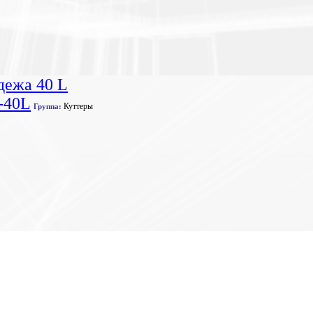
дежа 40 L
-40L
Куттеры
Группа: