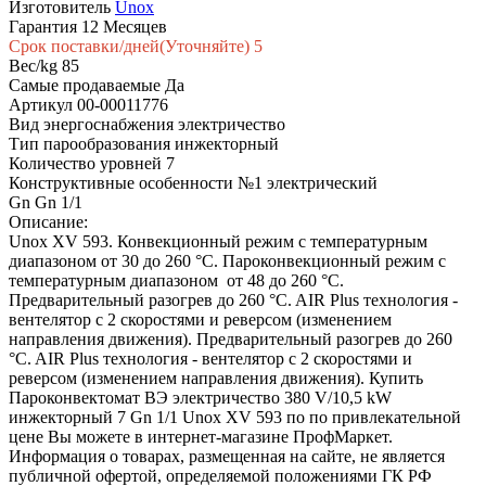
Изготовитель
Unox
Гарантия
12 Месяцев
Срок поставки/дней(Уточняйте)
5
Вес/kg
85
Самые продаваемые
Да
Артикул
00-00011776
Вид энергоснабжения
электричество
Тип парообразования
инжекторный
Количество уровней
7
Конструктивные особенности №1
электрический
Gn
Gn 1/1
Описание:
Unox XV 593. Конвекционный режим с температурным
диапазоном от 30 до 260 °C. Пароконвекционный режим с
температурным диапазоном от 48 до 260 °C.
Предварительный разогрев до 260 °C. AIR Plus технология -
вентелятор с 2 скоростями и реверсом (изменением
направления движения). Предварительный разогрев до 260
°C. AIR Plus технология - вентелятор с 2 скоростями и
реверсом (изменением направления движения). Купить
Пароконвектомат ВЭ электричество 380 V/10,5 kW
инжекторный 7 Gn 1/1 Unox XV 593 по по привлекательной
цене Вы можете в интернет-магазине ПрофМаркет.
Информация о товарах, размещенная на сайте, не является
публичной офертой, определяемой положениями ГК РФ