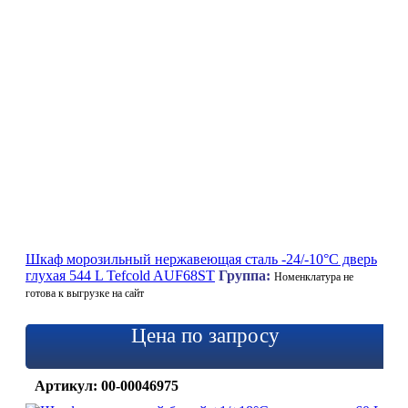
Шкаф морозильный нержавеющая сталь -24/-10°C дверь
глухая 544 L Tefcold AUF68ST
Группа:
Номенклатура не
готова к выгрузке на сайт
Цена по запросу
Артикул: 00-00046975