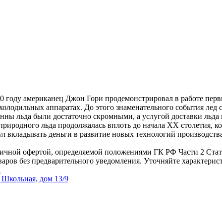
850 году американец Джон Гори продемонстрировал в работе пер
олодильных аппаратах. До этого знаменательного события лед сн
нны льда были достаточно скромными, а услугой доставки льда 
риродного льда продолжалась вплоть до начала XX столетия, ко
л вкладывать деньги в развитие новых технологий производства 
бличной офертой, определяемой положениями ГК РФ Части 2 Стат
аров без предварительного уведомления. Уточняйте характерис
u
 Школьная, дом 13/9