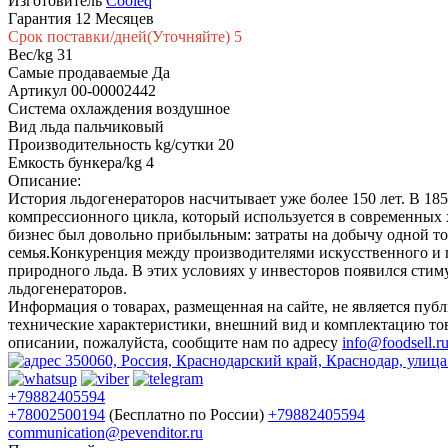
Изготовитель
Cooleq
Гарантия
12 Месяцев
Срок поставки/дней(Уточняйте)
5
Вес/kg
31
Самые продаваемые
Да
Артикул
00-00002442
Система охлаждения
воздушное
Вид льда
пальчиковый
Производительность kg/сутки
20
Емкость бункера/kg
4
Описание:
История льдогенераторов насчитывает уже более 150 лет. В 1
компрессионного цикла, который используется в современных х
бизнес был довольно прибыльным: затраты на добычу одной то
семья.Конкуренция между производителями искусственного и п
природного льда. В этих условиях у инвесторов появился стиму
льдогенераторов.
Информация о товарах, размещенная на сайте, не является пу
технические характеристики, внешний вид и комплектацию тов
описании, пожалуйста, сообщите нам по адресу
info@foodsell.r
350060, Россия, Краснодарский край, Краснодар, улица
+79882405594
+78002500194
(Бесплатно по России)
+79882405594
communication@pevenditor.ru