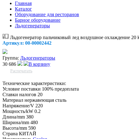
Главная
Каталог
Оборудование для ресторанов
Барное оборудование
Льдогенераторы
Льдогенератор пальчиковый лед воздушное охлаждение 20 k
Артикул: 00-00002442
Группа:
Льдогенераторы
30 686
В корзину
Распечатать
Технические характеристики:
Условие поставки
100% предоплата
Ставки налогов
20
Материал
нержавеющая сталь
Напряжение/V
220
Мощность/kW
0.2
Длина/mm
380
Ширина/mm
480
Высота/mm
590
Страна
КИТАЙ