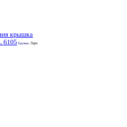
ения крышка
L 6105
Лари
Группа: