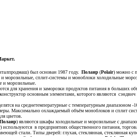
Маркет.
италпродмаш) был основан 1987 году.
Полаир
(
Polair
) можно с 
 и морозильные, сплит-системы и моноблоки холодильные мор
е и морозильные.
уются для хранения и заморозки продуктов питания в больших о
к конструктор основным элементами, которого являются сэндви
делятся на среднетемпературные с температурным диапазоном -1
меры. Максимально охлаждаемый объём моноблоков и сплит сис
ля цветов.
Полаир
) являются шкафы холодильные и морозильные с диапазо
r
) используются в предприятиях общественного питания, торго
еющей стали. Типы дверей: глухая, стеклянная, стеклянная куп