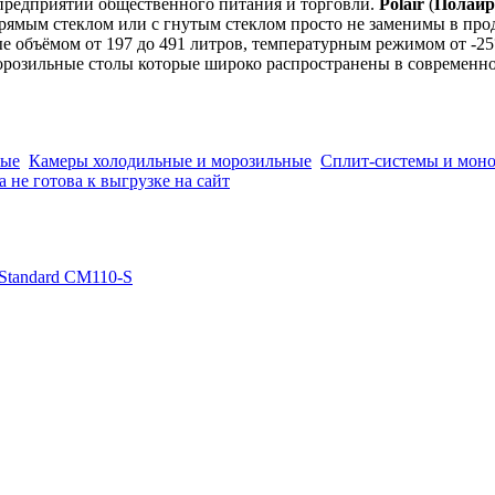
 предприятий общественного питания и торговли.
Polair
(
Полаир
прямым стеклом или с гнутым стеклом просто не заменимы в пр
е объёмом от 197 до 491 литров, температурным режимом от -25
морозильные столы которые широко распространены в современн
ные
Камеры холодильные и морозильные
Сплит-системы и мон
 не готова к выгрузке на сайт