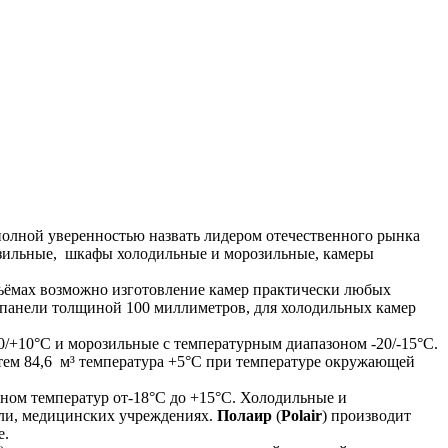
полной уверенностью назвать лидером отечественного рынка
озильные, шкафы холодильные и морозильные, камеры
бъёмах возможно изготовление камер практически любых
ч панели толщиной 100 миллиметров, для холодильных камер
0/+10°C и морозильные с температурным диапазоном -20/-15°C.
тем 84,6 м³ температура +5°C при температуре окружающей
ном температур от-18°C до +15°C. Холодильные и
вли, медицинских учреждениях.
Полаир
(
Polair
) производит
е.