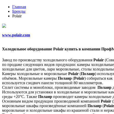
Главная
Бренды
Polair
www.polair.com
Холодильное оборудование Polair купить в компании Проф
Завод по производству холодильного оборудования
Pol
air
(Сов
по продаже следующих видов продукции: камеры холодильные
холодильные для цветов, лари морозильные, столы холодильны
Камеры холодильные и морозильные
Polair
(
Полаир
) использ
объёмов. Морозильные камеры
Полаир
(
Polair
) собираться ка
используется сэндвич панели толщиной 80 миллиметров.
Сплит системы и моноблоки, производимые заводом
Полаир
Используются для установки в холодильные и морозильные ка
среды +20°C. Также
Полаир
производит камеры холодильные д
Основным видом продукции производимой компанией
Polair
(
морозильные шкафы произведённые компанией
Полаир
(
Polai
морозильные и холодильные шкафы из крашеной стали и нержав