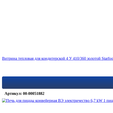
Витрина тепловая для кондитерской 4 У 410/360 золотой Starfo
Артикул: 00-00051882